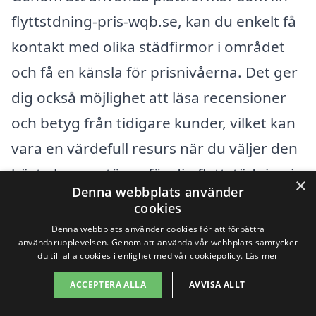
flyttstdning-pris-wqb.se, kan du enkelt få
kontakt med olika städfirmor i området
och få en känsla för prisnivåerna. Det ger
dig också möjlighet att läsa recensioner
och betyg från tidigare kunder, vilket kan
vara en värdefull resurs när du väljer den
bästa leverantören för din flyttstädning i
×
Denna webbplats använder
Stora Frö.
cookies
Denna webbplats använder cookies för att förbättra
användarupplevelsen. Genom att använda vår webbplats samtycker
Få 3 erbjudanden, gratis och utan
du till alla cookies i enlighet med vår cookiepolicy.
Läs mer
förpliktelser
ACCEPTERA ALLA
AVVISA ALLT