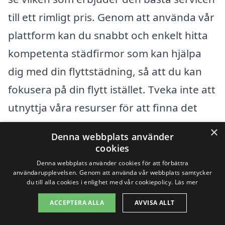
till ett rimligt pris. Genom att använda vår
plattform kan du snabbt och enkelt hitta
kompetenta städfirmor som kan hjälpa
dig med din flyttstädning, så att du kan
fokusera på din flytt istället. Tveka inte att
utnyttja våra resurser för att finna det
bästa priset och den bästa servicen i Tidö-
×
Denna webbplats använder
Lindö!
cookies
Denna webbplats använder cookies för att förbättra
användarupplevelsen. Genom att använda vår webbplats samtycker
Få 3 erbjudanden, gratis och utan
du till alla cookies i enlighet med vår cookiepolicy.
Läs mer
förpliktelser
ACCEPTERA ALLA
AVVISA ALLT