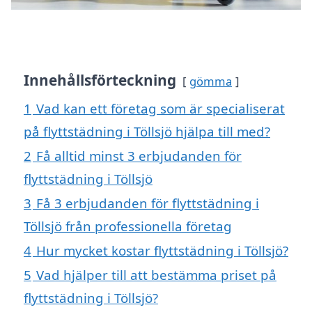
Innehållsförteckning
gömma
1
Vad kan ett företag som är specialiserat
på flyttstädning i Töllsjö hjälpa till med?
2
Få alltid minst 3 erbjudanden för
flyttstädning i Töllsjö
3
Få 3 erbjudanden för flyttstädning i
Töllsjö från professionella företag
4
Hur mycket kostar flyttstädning i Töllsjö?
5
Vad hjälper till att bestämma priset på
flyttstädning i Töllsjö?