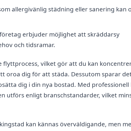
om allergivänlig städning eller sanering kan 
öretag erbjuder möjlighet att skräddarsy
ehov och tidsramar.
re flyttprocess, vilket gör att du kan koncentre
att oroa dig för att städa. Dessutom sparar det
sätta dig i din nya bostad. Med professionell 
en utförs enligt branschstandarder, vilket min
 i Vikingstad kan kännas överväldigande, men m