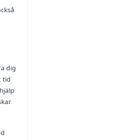
också
ra dig
 tid
hjälp
skar
ed