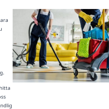
vara
u
g.
hitta
oss
ndlig