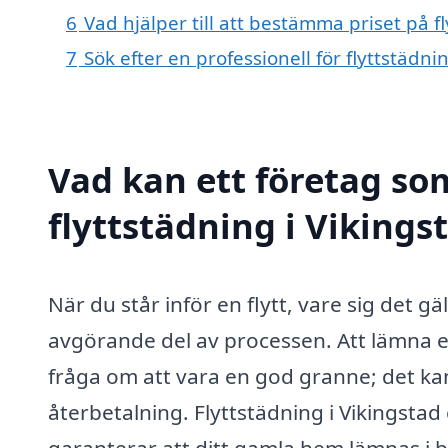
6
Vad hjälper till att bestämma priset på f
7
Sök efter en professionell för flyttstädn
Vad kan ett företag som
flyttstädning i Vikings
När du står inför en flytt, vare sig det gä
avgörande del av processen. Att lämna ef
fråga om att vara en god granne; det ka
återbetalning. Flyttstädning i Vikingstad
garanterar att ditt gamla hem lämnas i b