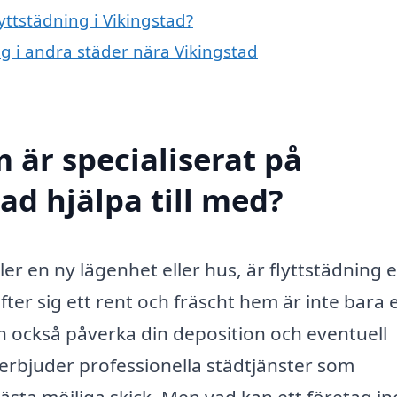
lyttstädning i Vikingstad?
ing i andra städer nära Vikingstad
 är specialiserat på
tad hjälpa till med?
ller en ny lägenhet eller hus, är flyttstädning 
ter sig ett rent och fräscht hem är inte bara 
n också påverka din deposition och eventuell
 erbjuder professionella städtjänster som
ästa möjliga skick. Men vad kan ett företag i