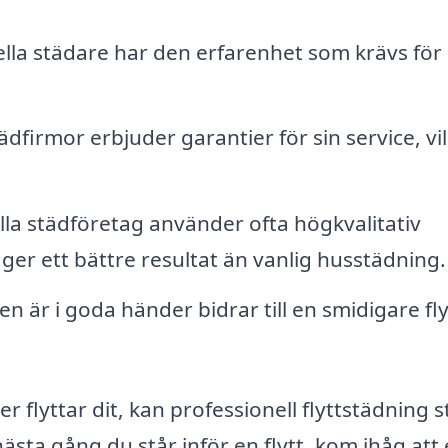
lla städare har den erfarenhet som krävs för 
firmor erbjuder garantier för sin service, vi
la städföretag använder ofta högkvalitativ
 ger ett bättre resultat än vanlig husstädning.
en är i goda händer bidrar till en smidigare fly
r flyttar dit, kan professionell flyttstädning s
nästa gång du står inför en flytt, kom ihåg att