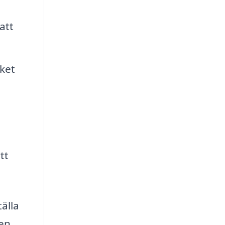
att
lket
tt
tälla
 en