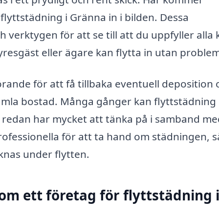
lyttstädning i Gränna in i bilden. Dessa
erktygen för att se till att du uppfyller alla 
yresgäst eller ägare kan flytta in utan proble
ande för att få tillbaka eventuell deposition 
n gamla bostad. Många gånger kan flyttstädning
n redan har mycket att tänka på i samband me
 professionella för att ta hand om städningen, s
knas under flytten.
om ett företag för flyttstädning 