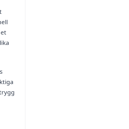
t
ell
det
lika
s
ktiga
 trygg