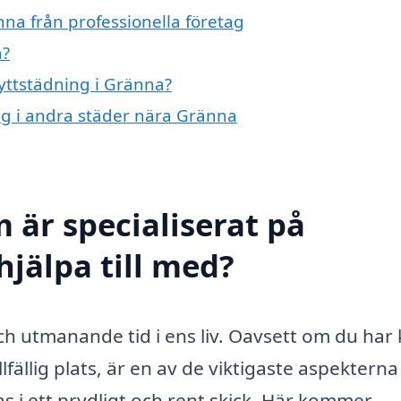
nna från professionella företag
a?
lyttstädning i Gränna?
ing i andra städer nära Gränna
 är specialiserat på
hjälpa till med?
h utmanande tid i ens liv. Oavsett om du har
illfällig plats, är en av de viktigaste aspekterna
nas i ett prydligt och rent skick. Här kommer