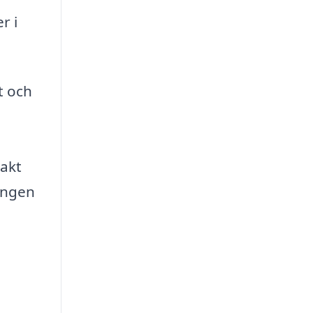
r i
t och
a
xakt
ningen