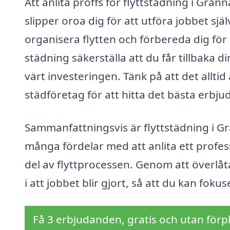
Att anlita proffs för flyttstädning i Grä
slipper oroa dig för att utföra jobbet själ
organisera flytten och förbereda dig fö
städning säkerställa att du får tillbaka d
värt investeringen. Tänk på att det alltid
städföretag för att hitta det bästa erbj
Sammanfattningsvis är flyttstädning i Grä
många fördelar med att anlita ett professi
del av flyttprocessen. Genom att överlå
i att jobbet blir gjort, så att du kan foku
Få 3 erbjudanden, gratis och utan förpl