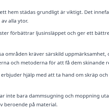
ett hem städas grundligt är viktigt. Det innefa
v alla ytor.
ter förbättrar ljusinsläppet och ger ett bättr
a områden kräver särskild uppmärksamhet, 
erna och metoderna för att få dem skinande r
erbjuder hjälp med att ta hand om skräp och
tar inte bara dammsugning och moppning ut
lv beroende på material.