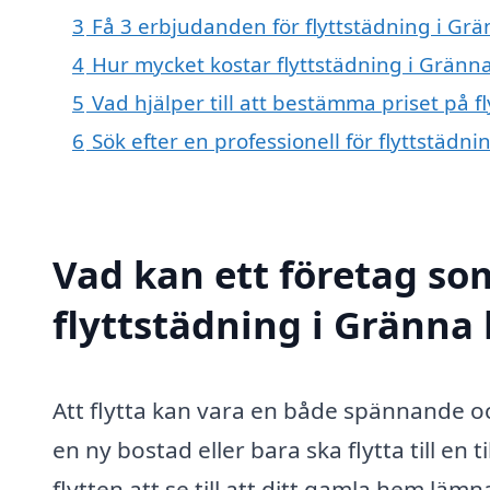
3
Få 3 erbjudanden för flyttstädning i Grä
4
Hur mycket kostar flyttstädning i Gränn
5
Vad hjälper till att bestämma priset på f
6
Sök efter en professionell för flyttstädn
Vad kan ett företag som
flyttstädning i Gränna 
Att flytta kan vara en både spännande oc
en ny bostad eller bara ska flytta till en t
flytten att se till att ditt gamla hem läm