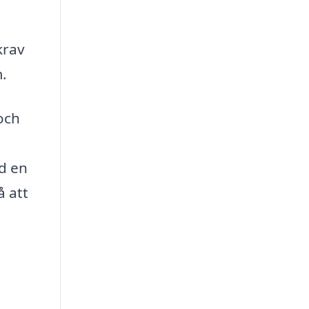
krav
m.
och
d en
å att
i