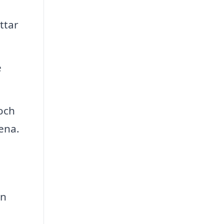
ttar
e
och
ena.
an