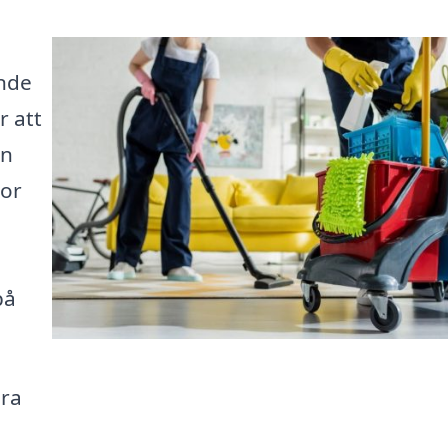
ande
r att
en
mor
på
ära