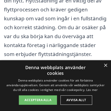
din flytt. Flyttstädning är en viktig del av
flyttprocessen och kräver gedigen
kunskap om vad som ingår i en fullständig
och korrekt städning. Om du är osäker på
var du ska börja kan du överväga att
kontakta företag i närliggande städer
som erbjuder flyttstädningstjänster.
×
Denna webbplats använder
Några av de städer nära Vittjärv, där du
cookies
kan hitta tillförlitliga städfirms, inkluderar:
Denna webbplats använder cookies för att förbättra
användarupplevelsen. Genom att använda vår webbplats samtycker
du till alla cookies i enlighet med vår cookiepolicy.
Läs mer
Boden
ACCEPTERA ALLA
AVVISA ALLT
Sjulsmark